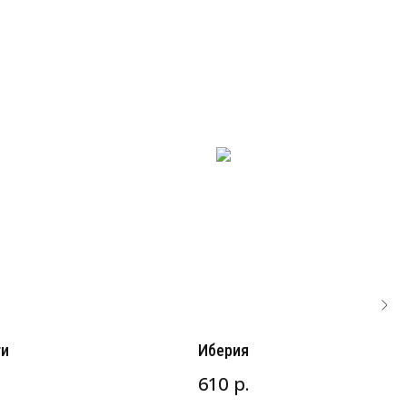
ти
Иберия
р.
610